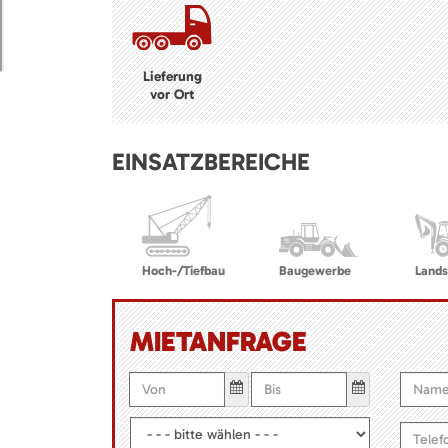
Lieferung
vor Ort
EINSATZBEREICHE
Hoch-/Tiefbau
Baugewerbe
Lands
MIETANFRAGE