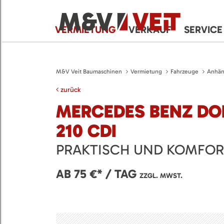
VERMIETUNG
VERKAUF
SERVICE
M&V Veit Baumaschinen
Vermietung
Fahrzeuge
Anhän
zurück
MERCEDES BENZ DO
210 CDI
PRAKTISCH UND KOMFOR
AB 75 €* / TAG
ZZGL. MWST.