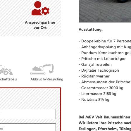
Ansprechpartner
vor Ort
Ausstattung:
- Doppelkabine für 7 Person
- Anhängerkupplung mit Kug
- Rundum-Kennleuchten gel
- Pritsche mit Leiterträger
- Ganzjahresreifen
- Digitaler Tachograph
- Rückfahrwarner
chaftsbau
Abbruch/Recycling
- Abmessungen der Pritsche:
- Gesamtmasse: 3000 kg
- Leermasse: 2186 kg
- Nutzlast: 814 kg
Bei M&V Veit Baumaschinen 
Wir liefern Ihre Pritsche na
Esslingen, Pforzheim, Tübin