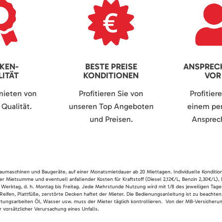
KEN-
BESTE PREISE
ANSPREC
ITÄT
KONDITIONEN
VOR
mieten von
Profitieren Sie von
Profitier
Qualität.
unseren Top Angeboten
einem per
und Preisen.
Ansprech
 Baumaschinen und Baugeräte, auf einer Monatsmietdauer ab 20 Miettagen. Individuelle Konditio
er Mietsumme und eventuell anfallender Kosten für Kraftstoff (Diesel 2,12€/L, Benzin 2,30€/L),
 Werktag, d. h. Montag bis Freitag. Jede Mehrstunde Nutzung wird mit 1/8 des jeweiligen Tage
Reifen, Plattfüße, zerstörte Decken haftet der Mieter. Die Bedienungsanleitung ist zu beacht
rtungsarbeiten Öl, Wasser usw. muss der Mieter täglich kontrollieren. Von der MB-Versicherung
 vorsätzlicher Verursachung eines Unfalls.