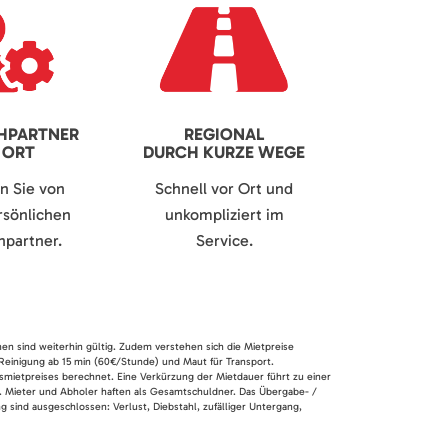
HPARTNER
REGIONAL
 ORT
DURCH KURZE WEGE
en Sie von
Schnell vor Ort und
sönlichen
unkompliziert im
partner.
Service.
nen sind weiterhin gültig. Zudem verstehen sich die Mietpreise
 Reinigung ab 15 min (60€/Stunde) und Maut für Transport.
smietpreises berechnet. Eine Verkürzung der Mietdauer führt zu einer
en. Mieter und Abholer haften als Gesamtschuldner. Das Übergabe- /
 sind ausgeschlossen: Verlust, Diebstahl, zufälliger Untergang,