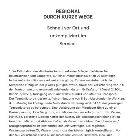
REGIONAL
DURCH KURZE WEGE
Schnell vor Ort und
unkompliziert im
Service.
* Die Kalkulation der Ab-Preise beruht auf einer 1-Tagesmietdauer für
Baumaschinen und Baugeräte, auf einer Monatsmietdauer ab 20 Miettagen.
Individuelle Konditionen sind weiterhin gültig. Zudem verstehen sich die
Mietpreise zuzüglich der jeweils gültigen MwSt. sowie der Versicherung von 7 %
der Mietsumme und eventuell anfallender Kosten für Kraftstoff (Diesel 2,12€/L,
Benzin 2,30€/L), Reinigung ab 15 min (60€/Stunde) und Maut für Transport.
Der Tagesmietpreis basiert auf einer Nutzung von 8 Betriebsstunden je Werktag,
d. h. Montag bis Freitag. Jede Mehrstunde Nutzung wird mit 1/8 des jeweiligen
Tagesmietpreises berechnet. Eine Verkürzung der Mietdauer führt zu einer
Preisanpassung. Eine Vergütung von Minderstunden erfolgt nicht. Für Reifen,
Plattfüße, zerstörte Decken haftet der Mieter. Die Bedienungsanleitung ist zu
beachten. Mieter und Abholer haften als Gesamtschuldner. Das Übergabe- /
Rückgabeprotokoll ist Bestandteil des Mietvertrages. Die täglichen
Wartungsarbeiten Öl, Wasser usw. muss der Mieter täglich kontrollieren. Von
der MB-Versicherung sind ausgeschlossen: Verlust, Diebstahl, zufälliger