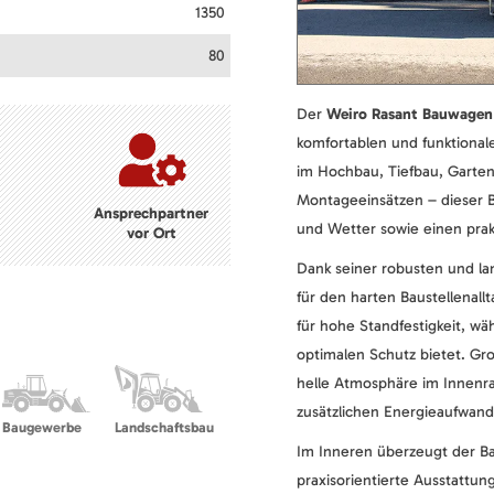
1350
80
Der
Weiro Rasant Bauwagen
komfortablen und funktionale
im Hochbau, Tiefbau, Garten
Montageeinsätzen – dieser 
Ansprechpartner
und Wetter sowie einen prak
vor Ort
Dank seiner robusten und lan
für den harten Baustellenall
für hohe Standfestigkeit, w
optimalen Schutz bietet. Gr
helle Atmosphäre im Innenr
zusätzlichen Energieaufwand
Baugewerbe
Landschaftsbau
Im Inneren überzeugt der B
praxisorientierte Ausstattun