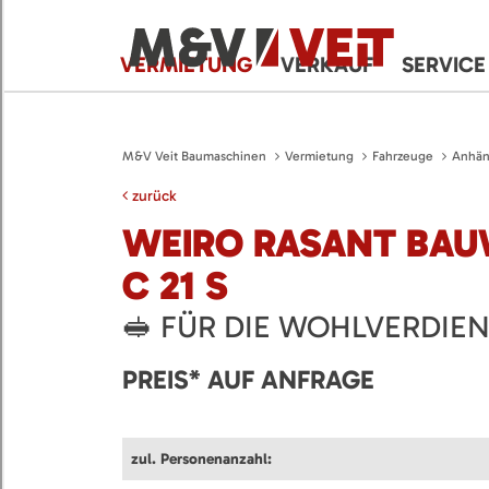
VERMIETUNG
VERKAUF
SERVICE
M&V Veit Baumaschinen
Vermietung
Fahrzeuge
Anhän
zurück
WEIRO RASANT BA
C 21 S
🥪 FÜR DIE WOHLVERDIE
PREIS* AUF ANFRAGE
zul. Personenanzahl: