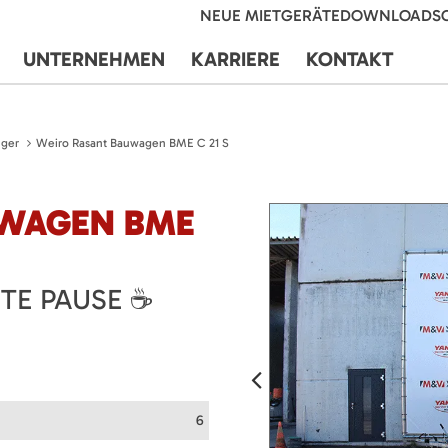
NEUE MIETGERÄTE
DOWNLOADS
UNTERNEHMEN
KARRIERE
KONTAKT
ger
Weiro Rasant Bauwagen BME C 21 S
UWAGEN BME
NTE PAUSE ☕
6