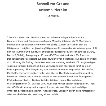
Schnell vor Ort und
unkompliziert im
Service.
* Die Kalkulation der Ab-Preise beruht auf einer 1-Tagesmietdauer für
Baumaschinen und Baugeräte, auf einer Monatsmietdauer ab 20 Miettagen.
Individuelle Konditionen sind weiterhin gültig. Zudem verstehen sich die
Mietpreise zuzüglich der jeweils gültigen MwSt. sowie der Versicherung von 7 %
der Mietsumme und eventuell anfallender Kosten für Kraftstoff (Diesel 2,12€/L,
Benzin 2,30€/L), Reinigung ab 15 min (60€/Stunde) und Maut für Transport.
Der Tagesmietpreis basiert auf einer Nutzung von 8 Betriebsstunden je Werktag,
d. h. Montag bis Freitag. Jede Mehrstunde Nutzung wird mit 1/8 des jeweiligen
Tagesmietpreises berechnet. Eine Verkürzung der Mietdauer führt zu einer
Preisanpassung. Eine Vergütung von Minderstunden erfolgt nicht. Für Reifen,
Plattfüße, zerstörte Decken haftet der Mieter. Die Bedienungsanleitung ist zu
beachten. Mieter und Abholer haften als Gesamtschuldner. Das Übergabe- /
Rückgabeprotokoll ist Bestandteil des Mietvertrages. Die täglichen
Wartungsarbeiten Öl, Wasser usw. muss der Mieter täglich kontrollieren. Von
der MB-Versicherung sind ausgeschlossen: Verlust, Diebstahl, zufälliger
Untergang, Verschleiss, Reifen, Anbaugeräte, Schäden durch grob fahrlässiger
oder vorsätzlicher Verursachung eines Unfalls.