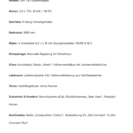
Modell:
VW T6.1 Kastenwagen
Motor:
2,0 L TDI, 81 kW / 110 PS
Getriebe:
5-Gang-Schaltgetriebe
Radstand:
3000 mm
Räder:
4 Stahlräder 6,5 J x 16 mit Ganzjahresreifen 215/65 R 16 C
Klimaanlage:
Manuelle Regelung im Fahrerhaus
Sitze:
Kunstleder, Dessin „Mesh“, höhenverstellbar mit Lendenwirbelstütze
Laderaum:
Laderaumpaket inkl. Seitenverkleidung aus Hartfaserplatten
Türen:
Heckflügeltüren ohne Fenster
Sicherheit & Komfort:
Notrufsystem eCall, Rückfahrkamera „Rear View“, Parkpilot
hinten
Multimedia:
Radio „Composition Colour“, Vorbereitung für „We Connect“
&
„We
Connect Plus“