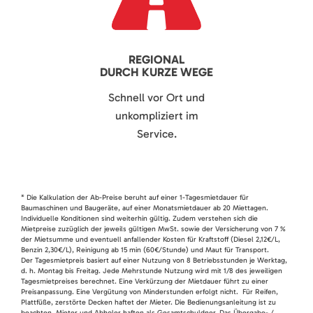
REGIONAL
DURCH KURZE WEGE
Schnell vor Ort und
unkompliziert im
Service.
* Die Kalkulation der Ab-Preise beruht auf einer 1-Tagesmietdauer für
Baumaschinen und Baugeräte, auf einer Monatsmietdauer ab 20 Miettagen.
Individuelle Konditionen sind weiterhin gültig. Zudem verstehen sich die
Mietpreise zuzüglich der jeweils gültigen MwSt. sowie der Versicherung von 7 %
der Mietsumme und eventuell anfallender Kosten für Kraftstoff (Diesel 2,12€/L,
Benzin 2,30€/L), Reinigung ab 15 min (60€/Stunde) und Maut für Transport.
Der Tagesmietpreis basiert auf einer Nutzung von 8 Betriebsstunden je Werktag,
d. h. Montag bis Freitag. Jede Mehrstunde Nutzung wird mit 1/8 des jeweiligen
Tagesmietpreises berechnet. Eine Verkürzung der Mietdauer führt zu einer
Preisanpassung. Eine Vergütung von Minderstunden erfolgt nicht. Für Reifen,
Plattfüße, zerstörte Decken haftet der Mieter. Die Bedienungsanleitung ist zu
beachten. Mieter und Abholer haften als Gesamtschuldner. Das Übergabe- /