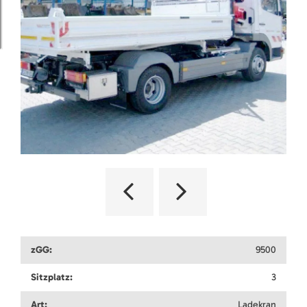
zGG:
9500
Sitzplatz:
3
Art:
Ladekran