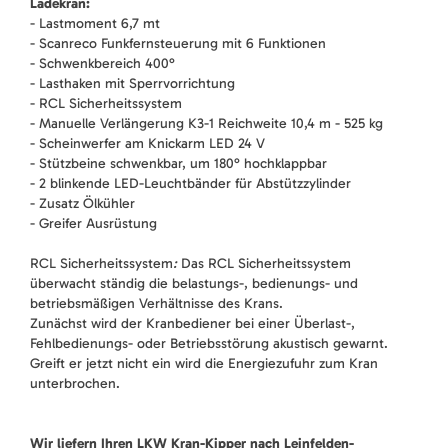
Ladekran:
- Lastmoment 6,7 mt
- Scanreco Funkfernsteuerung mit 6 Funktionen
- Schwenkbereich 400°
- Lasthaken mit Sperrvorrichtung
- RCL Sicherheitssystem
- Manuelle Verlängerung K3-1 Reichweite 10,4 m - 525 kg
- Scheinwerfer am Knickarm LED 24 V
- Stützbeine schwenkbar, um 180° hochklappbar
- 2 blinkende LED-Leuchtbänder für Abstützzylinder
- Zusatz Ölkühler
- Greifer Ausrüstung
RCL Sicherheitssystem
:
Das RCL Sicherheitssystem
überwacht ständig die belastungs-, bedienungs- und
betriebsmäßigen Verhältnisse des Krans.
Zunächst wird der Kranbediener bei einer Überlast-,
Fehlbedienungs- oder Betriebsstörung akustisch gewarnt.
Greift er jetzt nicht ein wird die Energiezufuhr zum Kran
unterbrochen.
Wir liefern Ihren LKW Kran-Kipper nach Leinfelden-