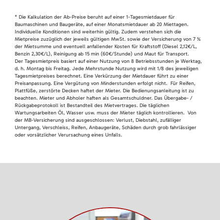
* Die Kalkulation der Ab-Preise beruht auf einer 1-Tagesmietdauer für
Baumaschinen und Baugeräte, auf einer Monatsmietdauer ab 20 Miettagen.
Individuelle Konditionen sind weiterhin gültig. Zudem verstehen sich die
Mietpreise zuzüglich der jeweils gültigen MwSt. sowie der Versicherung von 7 %
der Mietsumme und eventuell anfallender Kosten für Kraftstoff (Diesel 2,12€/L,
Benzin 2,30€/L), Reinigung ab 15 min (60€/Stunde) und Maut für Transport.
Der Tagesmietpreis basiert auf einer Nutzung von 8 Betriebsstunden je Werktag,
d. h. Montag bis Freitag. Jede Mehrstunde Nutzung wird mit 1/8 des jeweiligen
Tagesmietpreises berechnet. Eine Verkürzung der Mietdauer führt zu einer
Preisanpassung. Eine Vergütung von Minderstunden erfolgt nicht. Für Reifen,
Plattfüße, zerstörte Decken haftet der Mieter. Die Bedienungsanleitung ist zu
beachten. Mieter und Abholer haften als Gesamtschuldner. Das Übergabe- /
Rückgabeprotokoll ist Bestandteil des Mietvertrages. Die täglichen
Wartungsarbeiten Öl, Wasser usw. muss der Mieter täglich kontrollieren. Von
der MB-Versicherung sind ausgeschlossen: Verlust, Diebstahl, zufälliger
Untergang, Verschleiss, Reifen, Anbaugeräte, Schäden durch grob fahrlässiger
oder vorsätzlicher Verursachung eines Unfalls.