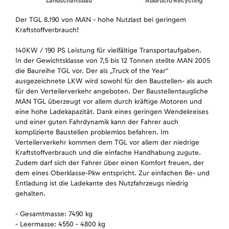
Landschaftsbau
Abbruch/Recycling
Der TGL 8.190 von MAN - hohe Nutzlast bei geringem
Kraftstoffverbrauch!
140KW / 190 PS Leistung für vielfältige Transportaufgaben.
In der Gewichtsklasse von 7,5 bis 12 Tonnen stellte MAN 2005
die Baureihe TGL vor. Der als „Truck of the Year“
ausgezeichnete LKW wird sowohl für den Baustellen- als auch
für den Verteilerverkehr angeboten. Der Baustellentaugliche
MAN TGL überzeugt vor allem durch kräftige Motoren und
eine hohe Ladekapazität. Dank eines geringen Wendekreises
und einer guten Fahrdynamik kann der Fahrer auch
komplizierte Baustellen problemlos befahren. Im
Verteilerverkehr kommen dem TGL vor allem der niedrige
Kraftstoffverbrauch und die einfache Handhabung zugute.
Zudem darf sich der Fahrer über einen Komfort freuen, der
dem eines Oberklasse-Pkw entspricht. Zur einfachen Be- und
Entladung ist die Ladekante des Nutzfahrzeugs niedrig
gehalten.
- Gesamtmasse: 7490 kg
- Leermasse: 4550 - 4800 kg