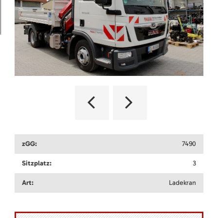
zGG:
7490
Sitzplatz:
3
Art:
Ladekran