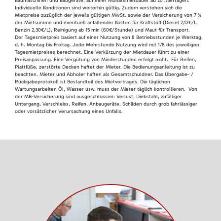
Baumaschinen und Baugeräte, auf einer Monatsmietdauer ab 20 Miettagen.
Individuelle Konditionen sind weiterhin gültig. Zudem verstehen sich die
Mietpreise zuzüglich der jeweils gültigen MwSt. sowie der Versicherung von 7 %
der Mietsumme und eventuell anfallender Kosten für Kraftstoff (Diesel 2,12€/L,
Benzin 2,30€/L), Reinigung ab 15 min (60€/Stunde) und Maut für Transport.
Der Tagesmietpreis basiert auf einer Nutzung von 8 Betriebsstunden je Werktag,
d. h. Montag bis Freitag. Jede Mehrstunde Nutzung wird mit 1/8 des jeweiligen
Tagesmietpreises berechnet. Eine Verkürzung der Mietdauer führt zu einer
Preisanpassung. Eine Vergütung von Minderstunden erfolgt nicht. Für Reifen,
Plattfüße, zerstörte Decken haftet der Mieter. Die Bedienungsanleitung ist zu
beachten. Mieter und Abholer haften als Gesamtschuldner. Das Übergabe- /
Rückgabeprotokoll ist Bestandteil des Mietvertrages. Die täglichen
Wartungsarbeiten Öl, Wasser usw. muss der Mieter täglich kontrollieren. Von
der MB-Versicherung sind ausgeschlossen: Verlust, Diebstahl, zufälliger
Untergang, Verschleiss, Reifen, Anbaugeräte, Schäden durch grob fahrlässiger
oder vorsätzlicher Verursachung eines Unfalls.