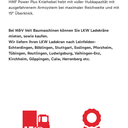
HMF Power Plus Kniehebel hebt mit voller Hubkapazität mit
ausgefahrenem Armsystem bei maximaler Reichweite und mit
15° Überknick.
Bei M&V Veit Baumaschinen können Sie LKW Ladekräne
mieten, sowie kaufen.
Wir liefern Ihren LKW Ladekran nach Leinfelden-
Echterdingen, Böblingen, Stuttgart, Esslingen, Pforzheim,
Tübingen, Reutlingen, Ludwigsburg, Vaihingen-Enz,
Kirchheim, Göppingen, Calw, Herrenberg etc.