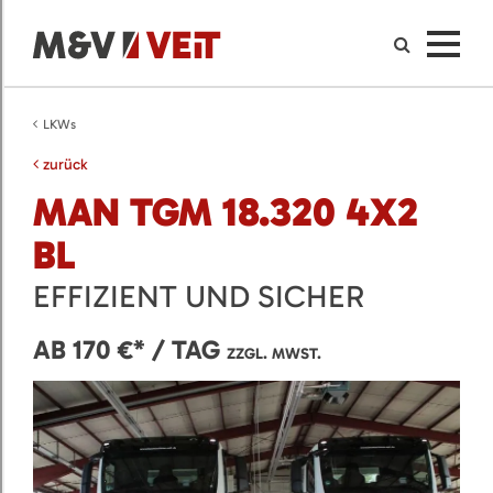
LKWs
zurück
MAN TGM 18.320 4X2
BL
EFFIZIENT UND SICHER
AB 170 €* / TAG
ZZGL. MWST.