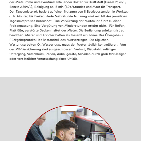
der Mietsumme und eventuell anfallender Kosten für Kraftstoff (Diesel 2,12€/L,
Benzin 2,30€/L), Reinigung ab 15 min (60€/Stunde) und Maut für Transport.
Der Tagesmietpreis basiert auf einer Nutzung von 8 Betriebsstunden je Werktag,
d. h. Montag bis Freitag. Jede Mehrstunde Nutzung wird mit 1/8 des jeweiligen
Tagesmietpreises berechnet. Eine Verkürzung der Mietdauer führt zu einer
Preisanpassung. Eine Vergütung von Minderstunden erfolgt nicht. Für Reifen,
Plattfüße, zerstörte Decken haftet der Mieter. Die Bedienungsanleitung ist zu
beachten. Mieter und Abholer haften als Gesamtschuldner. Das Übergabe- /
Rückgabeprotokoll ist Bestandteil des Mietvertrages. Die täglichen
Wartungsarbeiten Öl, Wasser usw. muss der Mieter täglich kontrollieren. Von
der MB-Versicherung sind ausgeschlossen: Verlust, Diebstahl, zufälliger
Untergang, Verschleiss, Reifen, Anbaugeräte, Schäden durch grob fahrlässiger
oder vorsätzlicher Verursachung eines Unfalls.