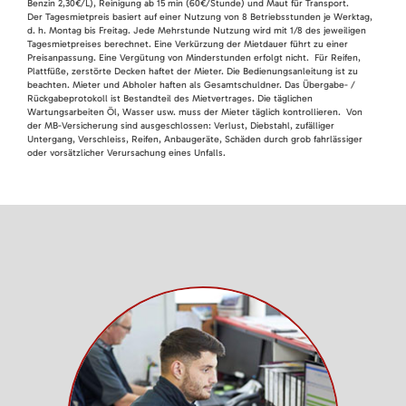
Benzin 2,30€/L), Reinigung ab 15 min (60€/Stunde) und Maut für Transport.
Der Tagesmietpreis basiert auf einer Nutzung von 8 Betriebsstunden je Werktag,
d. h. Montag bis Freitag. Jede Mehrstunde Nutzung wird mit 1/8 des jeweiligen
Tagesmietpreises berechnet. Eine Verkürzung der Mietdauer führt zu einer
Preisanpassung. Eine Vergütung von Minderstunden erfolgt nicht. Für Reifen,
Plattfüße, zerstörte Decken haftet der Mieter. Die Bedienungsanleitung ist zu
beachten. Mieter und Abholer haften als Gesamtschuldner. Das Übergabe- /
Rückgabeprotokoll ist Bestandteil des Mietvertrages. Die täglichen
Wartungsarbeiten Öl, Wasser usw. muss der Mieter täglich kontrollieren. Von
der MB-Versicherung sind ausgeschlossen: Verlust, Diebstahl, zufälliger
Untergang, Verschleiss, Reifen, Anbaugeräte, Schäden durch grob fahrlässiger
oder vorsätzlicher Verursachung eines Unfalls.