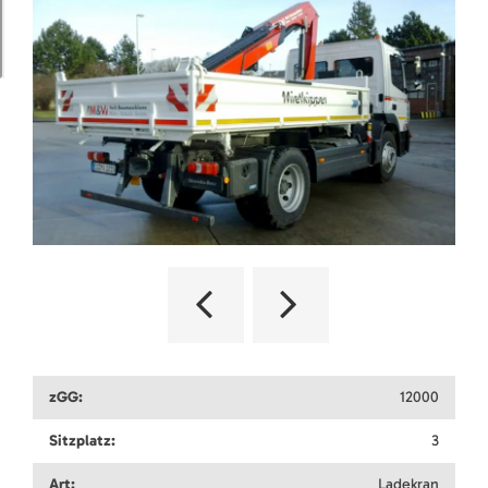
zGG:
12000
Sitzplatz:
3
Art:
Ladekran