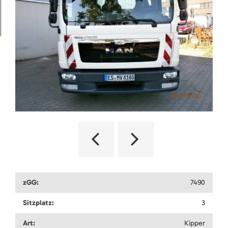
zGG:
7490
Sitzplatz:
3
Art:
Kipper