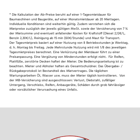
* Die Kalkulation der Ab-Preise beruht auf einer 1-Tagesmietdauer für
Baumaschinen und Baugeräte, auf einer Monatsmietdauer ab 20 Miettagen.
Individuelle Konditionen sind weiterhin gültig. Zudem verstehen sich die
Mietpreise zuzüglich der jeweils gültigen MwSt. sowie der Versicherung von 7 %
der Mietsumme und eventuell anfallender Kosten für Kraftstoff (Diesel 2,12€/L,
Benzin 2,30€/L), Reinigung ab 15 min (60€/Stunde) und Maut für Transport.
Der Tagesmietpreis basiert auf einer Nutzung von 8 Betriebsstunden je Werktag,
d. h. Montag bis Freitag. Jede Mehrstunde Nutzung wird mit 1/8 des jeweiligen
Tagesmietpreises berechnet. Eine Verkürzung der Mietdauer führt zu einer
Preisanpassung. Eine Vergütung von Minderstunden erfolgt nicht. Für Reifen,
Plattfüße, zerstörte Decken haftet der Mieter. Die Bedienungsanleitung ist zu
beachten. Mieter und Abholer haften als Gesamtschuldner. Das Übergabe- /
Rückgabeprotokoll ist Bestandteil des Mietvertrages. Die täglichen
Wartungsarbeiten Öl, Wasser usw. muss der Mieter täglich kontrollieren. Von
der MB-Versicherung sind ausgeschlossen: Verlust, Diebstahl, zufälliger
Untergang, Verschleiss, Reifen, Anbaugeräte, Schäden durch grob fahrlässiger
oder vorsätzlicher Verursachung eines Unfalls.