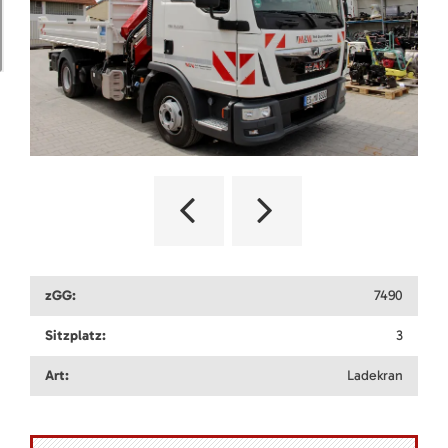
zGG:
7490
Sitzplatz:
3
Art:
Ladekran