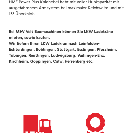
HMF Power Plus Kniehebel hebt mit voller Hubkapazität mit
ausgefahrenem Armsystem bei maximaler Reichweite und mit
15° Überknick.
Bei M&V Veit Baumaschinen können Sie LKW Ladekräne
mieten, sowie kaufen.
Wir liefern Ihren LKW Ladekran nach Leinfelden-
Echterdingen, Böblingen, Stuttgart, Esslingen, Pforzheim,
Tübingen, Reutlingen, Ludwigsburg, Vaihingen-Enz,
Kirchheim, Göppingen, Calw, Herrenberg etc.