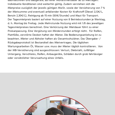
Baumaschinen und Baugeräte, auf einer Monatsmietdauer ab 20 Miettagen.
Individuelle Konditionen sind weiterhin gültig. Zudem verstehen sich die
Mietpreise zuzüglich der jeweils gültigen MwSt. sowie der Versicherung von 7 %
der Mietsumme und eventuell anfallender Kosten für Kraftstoff (Diesel 2,12€/L,
Benzin 2,30€/L), Reinigung ab 15 min (60€/Stunde) und Maut für Transport.
Der Tagesmietpreis basiert auf einer Nutzung von 8 Betriebsstunden je Werktag,
d. h. Montag bis Freitag. Jede Mehrstunde Nutzung wird mit 1/8 des jeweiligen
Tagesmietpreises berechnet. Eine Verkürzung der Mietdauer führt zu einer
Preisanpassung. Eine Vergütung von Minderstunden erfolgt nicht. Für Reifen,
Plattfüße, zerstörte Decken haftet der Mieter. Die Bedienungsanleitung ist zu
beachten. Mieter und Abholer haften als Gesamtschuldner. Das Übergabe- /
Rückgabeprotokoll ist Bestandteil des Mietvertrages. Die täglichen
Wartungsarbeiten Öl, Wasser usw. muss der Mieter täglich kontrollieren. Von
der MB-Versicherung sind ausgeschlossen: Verlust, Diebstahl, zufälliger
Untergang, Verschleiss, Reifen, Anbaugeräte, Schäden durch grob fahrlässiger
oder vorsätzlicher Verursachung eines Unfalls.