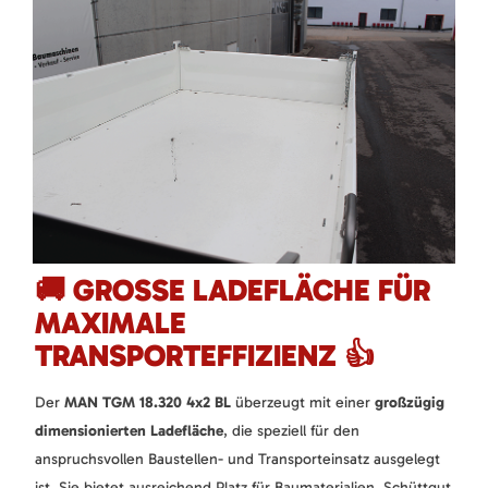
🚚 GROSSE LADEFLÄCHE FÜR M
AXIMALE T
RANSPORTEFFIZIENZ 👍
Der
MAN TGM 18.320 4x2 BL
überzeugt mit einer
großzügig
dimensionierten Ladefläche
, die speziell für den
anspruchsvollen Baustellen- und Transporteinsatz ausgelegt
ist. Sie bietet ausreichend Platz für Baumaterialien, Schüttgut,