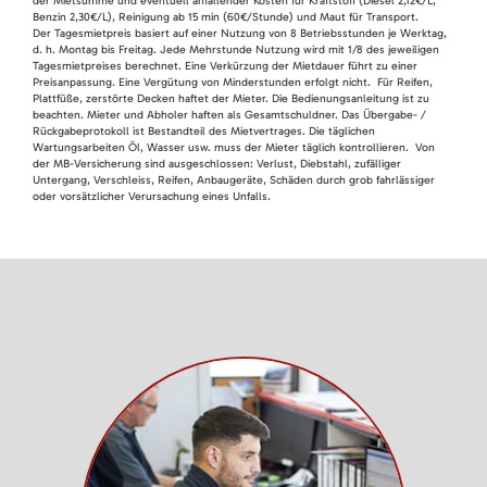
der Mietsumme und eventuell anfallender Kosten für Kraftstoff (Diesel 2,12€/L,
Benzin 2,30€/L), Reinigung ab 15 min (60€/Stunde) und Maut für Transport.
Der Tagesmietpreis basiert auf einer Nutzung von 8 Betriebsstunden je Werktag,
d. h. Montag bis Freitag. Jede Mehrstunde Nutzung wird mit 1/8 des jeweiligen
Tagesmietpreises berechnet. Eine Verkürzung der Mietdauer führt zu einer
Preisanpassung. Eine Vergütung von Minderstunden erfolgt nicht. Für Reifen,
Plattfüße, zerstörte Decken haftet der Mieter. Die Bedienungsanleitung ist zu
beachten. Mieter und Abholer haften als Gesamtschuldner. Das Übergabe- /
Rückgabeprotokoll ist Bestandteil des Mietvertrages. Die täglichen
Wartungsarbeiten Öl, Wasser usw. muss der Mieter täglich kontrollieren. Von
der MB-Versicherung sind ausgeschlossen: Verlust, Diebstahl, zufälliger
Untergang, Verschleiss, Reifen, Anbaugeräte, Schäden durch grob fahrlässiger
oder vorsätzlicher Verursachung eines Unfalls.