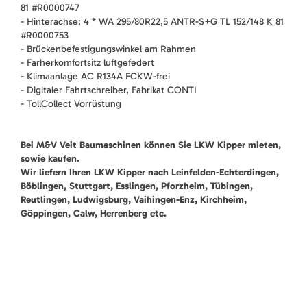
81 #R0000747
- Hinterachse: 4 * WA 295/80R22,5 ANTR-S+G TL 152/148 K 81
#R0000753
- Brückenbefestigungswinkel am Rahmen
- Farherkomfortsitz luftgefedert
- Klimaanlage AC R134A FCKW-frei
- Digitaler Fahrtschreiber, Fabrikat CONTI
- TollCollect Vorrüstung
Bei M&V Veit Baumaschinen können Sie LKW Kipper mieten,
sowie kaufen.
Wir liefern Ihren LKW Kipper nach Leinfelden-Echterdingen,
Böblingen, Stuttgart, Esslingen, Pforzheim, Tübingen,
Reutlingen, Ludwigsburg, Vaihingen-Enz, Kirchheim,
Göppingen, Calw, Herrenberg etc.