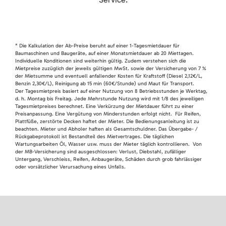
* Die Kalkulation der Ab-Preise beruht auf einer 1-Tagesmietdauer für
Baumaschinen und Baugeräte, auf einer Monatsmietdauer ab 20 Miettagen.
Individuelle Konditionen sind weiterhin gültig. Zudem verstehen sich die
Mietpreise zuzüglich der jeweils gültigen MwSt. sowie der Versicherung von 7 %
der Mietsumme und eventuell anfallender Kosten für Kraftstoff (Diesel 2,12€/L,
Benzin 2,30€/L), Reinigung ab 15 min (60€/Stunde) und Maut für Transport.
Der Tagesmietpreis basiert auf einer Nutzung von 8 Betriebsstunden je Werktag,
d. h. Montag bis Freitag. Jede Mehrstunde Nutzung wird mit 1/8 des jeweiligen
Tagesmietpreises berechnet. Eine Verkürzung der Mietdauer führt zu einer
Preisanpassung. Eine Vergütung von Minderstunden erfolgt nicht. Für Reifen,
Plattfüße, zerstörte Decken haftet der Mieter. Die Bedienungsanleitung ist zu
beachten. Mieter und Abholer haften als Gesamtschuldner. Das Übergabe- /
Rückgabeprotokoll ist Bestandteil des Mietvertrages. Die täglichen
Wartungsarbeiten Öl, Wasser usw. muss der Mieter täglich kontrollieren. Von
der MB-Versicherung sind ausgeschlossen: Verlust, Diebstahl, zufälliger
Untergang, Verschleiss, Reifen, Anbaugeräte, Schäden durch grob fahrlässiger
oder vorsätzlicher Verursachung eines Unfalls.