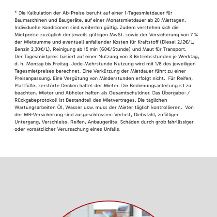
* Die Kalkulation der Ab-Preise beruht auf einer 1-Tagesmietdauer für
Baumaschinen und Baugeräte, auf einer Monatsmietdauer ab 20 Miettagen.
Individuelle Konditionen sind weiterhin gültig. Zudem verstehen sich die
Mietpreise zuzüglich der jeweils gültigen MwSt. sowie der Versicherung von 7 %
der Mietsumme und eventuell anfallender Kosten für Kraftstoff (Diesel 2,12€/L,
Benzin 2,30€/L), Reinigung ab 15 min (60€/Stunde) und Maut für Transport.
Der Tagesmietpreis basiert auf einer Nutzung von 8 Betriebsstunden je Werktag,
d. h. Montag bis Freitag. Jede Mehrstunde Nutzung wird mit 1/8 des jeweiligen
Tagesmietpreises berechnet. Eine Verkürzung der Mietdauer führt zu einer
Preisanpassung. Eine Vergütung von Minderstunden erfolgt nicht. Für Reifen,
Plattfüße, zerstörte Decken haftet der Mieter. Die Bedienungsanleitung ist zu
beachten. Mieter und Abholer haften als Gesamtschuldner. Das Übergabe- /
Rückgabeprotokoll ist Bestandteil des Mietvertrages. Die täglichen
Wartungsarbeiten Öl, Wasser usw. muss der Mieter täglich kontrollieren. Von
der MB-Versicherung sind ausgeschlossen: Verlust, Diebstahl, zufälliger
Untergang, Verschleiss, Reifen, Anbaugeräte, Schäden durch grob fahrlässiger
oder vorsätzlicher Verursachung eines Unfalls.