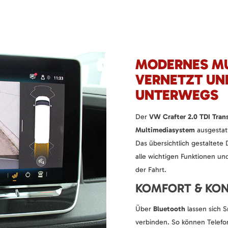
MODERNES MU
VERNETZT UN
UNTERWEGS
Der
VW Crafter 2.0 TDI Tran
Multimediasystem
ausgestatt
Das übersichtlich gestaltete 
alle wichtigen Funktionen un
der Fahrt.
KOMFORT & KON
Über
Bluetooth
lassen sich 
verbinden. So können Telefo