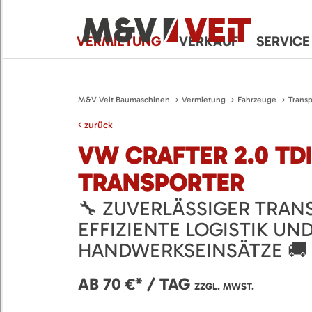
VERMIETUNG
VERKAUF
SERVICE
M&V Veit Baumaschinen
Vermietung
Fahrzeuge
Transp
zurück
VW CRAFTER 2.0 TDI
TRANSPORTER
🔧 ZUVERLÄSSIGER TRAN
EFFIZIENTE LOGISTIK UN
HANDWERKSEINSÄTZE 🚚
AB 70 €* / TAG
ZZGL. MWST.