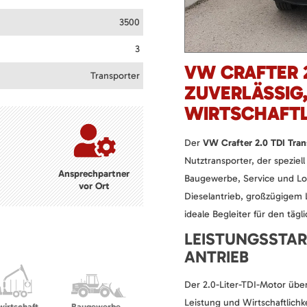
3500
3
VW CRAFTER 2
Transporter
ZUVERLÄSSIG
WIRTSCHAFT
Der
VW Crafter 2.0 TDI Tran
Nutztransporter, der spezie
Ansprechpartner
Baugewerbe, Service und Logi
vor Ort
Dieselantrieb, großzügigem
ideale Begleiter für den tägl
LEISTUNGSSTAR
ANTRIEB
Der 2.0-Liter-TDI-Motor üb
Leistung und Wirtschaftlichke
wirtschaft
Baugewerbe