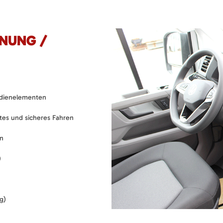
ENUNG /
Bedienelementen
tes und sicheres Fahren
en
)
g)