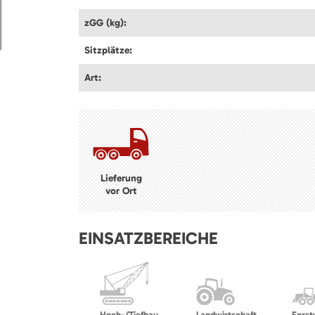
zGG (kg):
Sitzplätze:
Art:
Lieferung
vor Ort
EINSATZBEREICHE
Hoch-/Tiefbau
Landwirtschaft
Forst