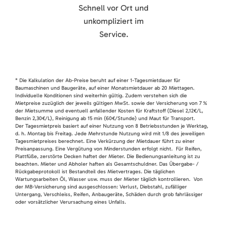
Schnell vor Ort und
unkompliziert im
Service.
* Die Kalkulation der Ab-Preise beruht auf einer 1-Tagesmietdauer für
Baumaschinen und Baugeräte, auf einer Monatsmietdauer ab 20 Miettagen.
Individuelle Konditionen sind weiterhin gültig. Zudem verstehen sich die
Mietpreise zuzüglich der jeweils gültigen MwSt. sowie der Versicherung von 7 %
der Mietsumme und eventuell anfallender Kosten für Kraftstoff (Diesel 2,12€/L,
Benzin 2,30€/L), Reinigung ab 15 min (60€/Stunde) und Maut für Transport.
Der Tagesmietpreis basiert auf einer Nutzung von 8 Betriebsstunden je Werktag,
d. h. Montag bis Freitag. Jede Mehrstunde Nutzung wird mit 1/8 des jeweiligen
Tagesmietpreises berechnet. Eine Verkürzung der Mietdauer führt zu einer
Preisanpassung. Eine Vergütung von Minderstunden erfolgt nicht. Für Reifen,
Plattfüße, zerstörte Decken haftet der Mieter. Die Bedienungsanleitung ist zu
beachten. Mieter und Abholer haften als Gesamtschuldner. Das Übergabe- /
Rückgabeprotokoll ist Bestandteil des Mietvertrages. Die täglichen
Wartungsarbeiten Öl, Wasser usw. muss der Mieter täglich kontrollieren. Von
der MB-Versicherung sind ausgeschlossen: Verlust, Diebstahl, zufälliger
Untergang, Verschleiss, Reifen, Anbaugeräte, Schäden durch grob fahrlässiger
oder vorsätzlicher Verursachung eines Unfalls.