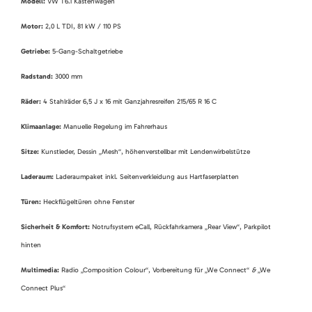
Modell:
VW T6.1 Kastenwagen
Motor:
2,0 L TDI, 81 kW / 110 PS
Getriebe:
5-Gang-Schaltgetriebe
Radstand:
3000 mm
Räder:
4 Stahlräder 6,5 J x 16 mit Ganzjahresreifen 215/65 R 16 C
Klimaanlage:
Manuelle Regelung im Fahrerhaus
Sitze:
Kunstleder, Dessin „Mesh“, höhenverstellbar mit Lendenwirbelstütze
Laderaum:
Laderaumpaket inkl. Seitenverkleidung aus Hartfaserplatten
Türen:
Heckflügeltüren ohne Fenster
Sicherheit & Komfort:
Notrufsystem eCall, Rückfahrkamera „Rear View“, Parkpilot
hinten
Multimedia:
Radio „Composition Colour“, Vorbereitung für „We Connect“
&
„We
Connect Plus“