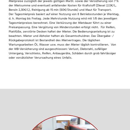
Mietpreise zuzüglich der jeweils gültigen MwSt. sowie der Versicherung von 7 %
der Mietsumme und eventuell anfallender Kosten für Kraftstoff (Diesel 2,12€/L,
Benzin 2,30€/L), Reinigung ab 15 min (60€/Stunde) und Maut für Transport.
Der Tagesmietpreis basiert auf einer Nutzung von 8 Betriebsstunden je Werktag,
d. h. Montag bis Freitag. Jede Mehrstunde Nutzung wird mit 1/8 des jeweiligen
Tagesmietpreises berechnet. Eine Verkürzung der Mietdauer führt zu einer
Preisanpassung. Eine Vergütung von Minderstunden erfolgt nicht. Für Reifen,
Plattfüße, zerstörte Decken haftet der Mieter. Die Bedienungsanleitung ist zu
beachten. Mieter und Abholer haften als Gesamtschuldner. Das Übergabe- /
Rückgabeprotokoll ist Bestandteil des Mietvertrages. Die täglichen
Wartungsarbeiten Öl, Wasser usw. muss der Mieter täglich kontrollieren. Von
der MB-Versicherung sind ausgeschlossen: Verlust, Diebstahl, zufälliger
Untergang, Verschleiss, Reifen, Anbaugeräte, Schäden durch grob fahrlässiger
oder vorsätzlicher Verursachung eines Unfalls.