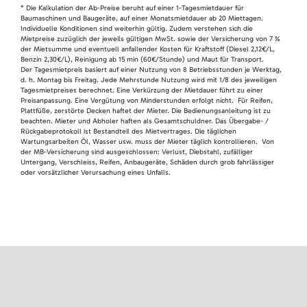
* Die Kalkulation der Ab-Preise beruht auf einer 1-Tagesmietdauer für
Baumaschinen und Baugeräte, auf einer Monatsmietdauer ab 20 Miettagen.
Individuelle Konditionen sind weiterhin gültig. Zudem verstehen sich die
Mietpreise zuzüglich der jeweils gültigen MwSt. sowie der Versicherung von 7 %
der Mietsumme und eventuell anfallender Kosten für Kraftstoff (Diesel 2,12€/L,
Benzin 2,30€/L), Reinigung ab 15 min (60€/Stunde) und Maut für Transport.
Der Tagesmietpreis basiert auf einer Nutzung von 8 Betriebsstunden je Werktag,
d. h. Montag bis Freitag. Jede Mehrstunde Nutzung wird mit 1/8 des jeweiligen
Tagesmietpreises berechnet. Eine Verkürzung der Mietdauer führt zu einer
Preisanpassung. Eine Vergütung von Minderstunden erfolgt nicht. Für Reifen,
Plattfüße, zerstörte Decken haftet der Mieter. Die Bedienungsanleitung ist zu
beachten. Mieter und Abholer haften als Gesamtschuldner. Das Übergabe- /
Rückgabeprotokoll ist Bestandteil des Mietvertrages. Die täglichen
Wartungsarbeiten Öl, Wasser usw. muss der Mieter täglich kontrollieren. Von
der MB-Versicherung sind ausgeschlossen: Verlust, Diebstahl, zufälliger
Untergang, Verschleiss, Reifen, Anbaugeräte, Schäden durch grob fahrlässiger
oder vorsätzlicher Verursachung eines Unfalls.