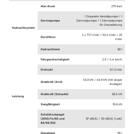
Max druck
275 bars
1 Doppelte Verstellpumpe / 1
Servicepumpe
Zahnradpumpe / 1 Zahnradpumpe
für Steuerleitung
Hydrauliksystem
2 x 77.7 l/min / 53.2 l/min / 20
Durchfluss
l/min
Hydrauliktank
60 l
Fahrgeschwindigkeit
2.5 / 4.4 km/h
Drehzahl
9.1 U/min
45.8 kN / 40.9 kN (mit langer
Grabkraft (Arm)
Ausleger)
Grabkraft (Schaufel)
68.5 kN
Leistung
Steigfähigkeit
91.6 kN
Schalldruckpegel
(2000/14/EG und
97 dB(A) / 101 dB(A) (LwA)
88/88/EG)
Dieseltank
115 l