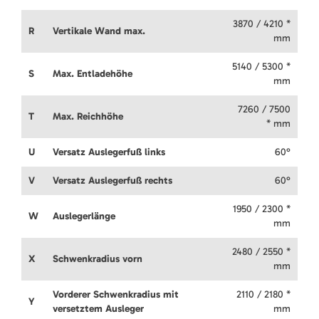
3870 / 4210 *
R
Vertikale Wand max.
mm
5140 / 5300 *
S
Max. Entladehöhe
mm
7260 / 7500
T
Max. Reichhöhe
* mm
U
Versatz Auslegerfuß links
60°
V
Versatz Auslegerfuß rechts
60°
1950 / 2300 *
W
Auslegerlänge
mm
2480 / 2550 *
X
Schwenkradius vorn
mm
Vorderer Schwenkradius mit
2110 / 2180 *
Y
versetztem Ausleger
mm