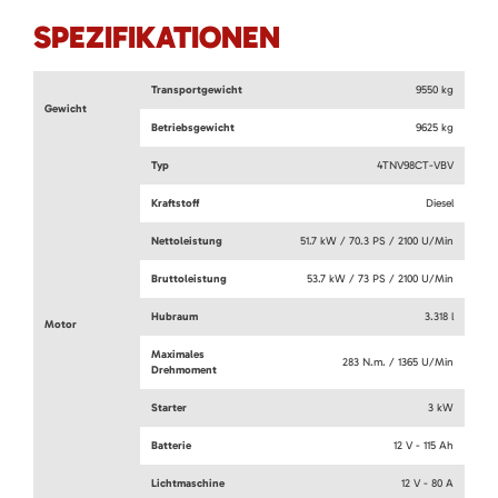
SPEZIFIKATIONEN
Transportgewicht
9550 kg
Gewicht
Betriebsgewicht
9625 kg
Typ
4TNV98CT-VBV
Kraftstoff
Diesel
Nettoleistung
51.7 kW / 70.3 PS / 2100 U/Min
Bruttoleistung
53.7 kW / 73 PS / 2100 U/Min
Hubraum
3.318 l
Motor
Maximales
283 N.m. / 1365 U/Min
Drehmoment
Starter
3 kW
Batterie
12 V - 115 Ah
Lichtmaschine
12 V - 80 A