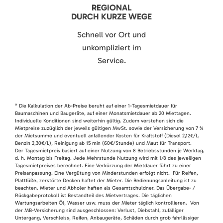
REGIONAL
DURCH KURZE WEGE
Schnell vor Ort und
unkompliziert im
Service.
* Die Kalkulation der Ab-Preise beruht auf einer 1-Tagesmietdauer für
Baumaschinen und Baugeräte, auf einer Monatsmietdauer ab 20 Miettagen.
Individuelle Konditionen sind weiterhin gültig. Zudem verstehen sich die
Mietpreise zuzüglich der jeweils gültigen MwSt. sowie der Versicherung von 7 %
der Mietsumme und eventuell anfallender Kosten für Kraftstoff (Diesel 2,12€/L,
Benzin 2,30€/L), Reinigung ab 15 min (60€/Stunde) und Maut für Transport.
Der Tagesmietpreis basiert auf einer Nutzung von 8 Betriebsstunden je Werktag,
d. h. Montag bis Freitag. Jede Mehrstunde Nutzung wird mit 1/8 des jeweiligen
Tagesmietpreises berechnet. Eine Verkürzung der Mietdauer führt zu einer
Preisanpassung. Eine Vergütung von Minderstunden erfolgt nicht. Für Reifen,
Plattfüße, zerstörte Decken haftet der Mieter. Die Bedienungsanleitung ist zu
beachten. Mieter und Abholer haften als Gesamtschuldner. Das Übergabe- /
Rückgabeprotokoll ist Bestandteil des Mietvertrages. Die täglichen
Wartungsarbeiten Öl, Wasser usw. muss der Mieter täglich kontrollieren. Von
der MB-Versicherung sind ausgeschlossen: Verlust, Diebstahl, zufälliger
Untergang, Verschleiss, Reifen, Anbaugeräte, Schäden durch grob fahrlässiger