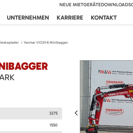
NEUE MIETGERÄTE
DOWNLOADS
UNTERNEHMEN
KARRIERE
KONTAKT
leskoplader
Yanmar ViO33-6 Minibagger
INIBAGGER
TARK
3275
1550