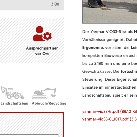
3190
Der Yanmar ViO33-6 ist als
N
Verhältnisse geeignet. Dabe
Ergonomie
, vor allem die
Le
Ansprechpartner
vor Ort
kompakten Bauweise erreich
bis zu 3.190 mm und eine be
Gewichtsklasse. Die
fortschr
Steuerung. Diese Eigenschaf
Einsätze im innerstädtische
Landschaftsbau spielt er sei
Landschaftsbau
Abbruch/Recycling
yanmar-vio33-6.pdf
(897,0 Ki
yanmar-vio33-6_1017.pdf
(3,