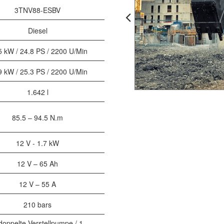
3TNV88-ESBV
Diesel
5 kW / 24.8 PS / 2200 U/Min
9 kW / 25.3 PS / 2200 U/Min
1.642 l
85.5 – 94.5 N.m
12 V - 1.7 kW
12 V – 65 Ah
12 V – 55 A
210 bars
doppelte Verstellpumpe / 1