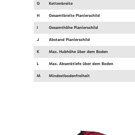
G
Kettenbreite
H
Gesamtbreite Planierschild
I
Gesamthöhe Planierschild
J
Abstand Planierschild
K
Max. Hubhöhe über dem Boden
L
Max. Absenktiefe über dem Boden
M
Mindestbodenfreiheit