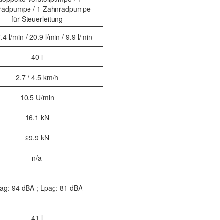
radpumpe / 1 Zahnradpumpe
für Steuerleitung
.4 l/min / 20.9 l/min / 9.9 l/min
40 l
2.7 / 4.5 km/h
10.5 U/min
16.1 kN
29.9 kN
n/a
ag: 94 dBA ; Lpag: 81 dBA
41 l