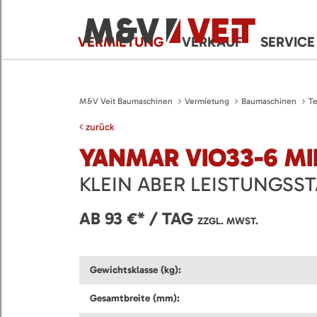
VERMIETUNG
VERKAUF
SERVICE
M&V Veit Baumaschinen
Vermietung
Baumaschinen
Te
zurück
YANMAR VIO33-6 M
KLEIN ABER LEISTUNGSS
AB 93 €* / TAG
ZZGL. MWST.
Gewichtsklasse (kg):
Gesamtbreite (mm):