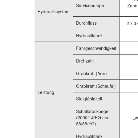
Servicepumpe
Zahn
Hydrauliksystem
Durchfluss
2 x 37
Hydrauliktank
Fahrgeschwindigkeit
Drehzahl
Grabkraft (Arm)
Grabkraft (Schaufel)
Leistung
Steigfähigkeit
Schalldruckpegel
(2000/14/EG und
Lw
88/88/EG)
Hydrauliktank