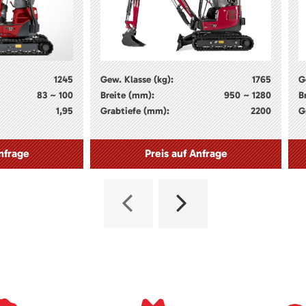
1245
Gew. Klasse (kg):
1765
G
83 ~ 100
Breite (mm):
950 ~ 1280
B
1,95
Grabtiefe (mm):
2200
G
nfrage
Preis auf Anfrage