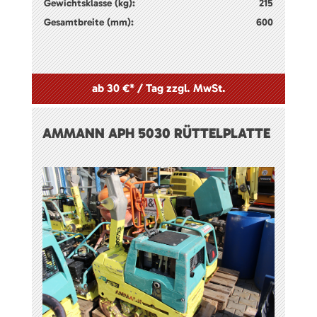
Gewichtsklasse (kg):
215
Gesamtbreite (mm):
600
ab 30 €* / Tag zzgl. MwSt.
AMMANN APH 5030 RÜTTELPLATTE