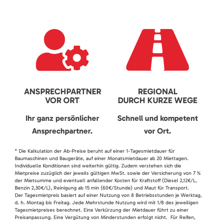
ANSPRECHPARTNER
REGIONAL
VOR ORT
DURCH KURZE WEGE
Ihr ganz persönlicher
Schnell und kompetent
Ansprechpartner.
vor Ort.
* Die Kalkulation der Ab-Preise beruht auf einer 1-Tagesmietdauer für
Baumaschinen und Baugeräte, auf einer Monatsmietdauer ab 20 Miettagen.
Individuelle Konditionen sind weiterhin gültig. Zudem verstehen sich die
Mietpreise zuzüglich der jeweils gültigen MwSt. sowie der Versicherung von 7 %
der Mietsumme und eventuell anfallender Kosten für Kraftstoff (Diesel 2,12€/L,
Benzin 2,30€/L), Reinigung ab 15 min (60€/Stunde) und Maut für Transport.
Der Tagesmietpreis basiert auf einer Nutzung von 8 Betriebsstunden je Werktag,
d. h. Montag bis Freitag. Jede Mehrstunde Nutzung wird mit 1/8 des jeweiligen
Tagesmietpreises berechnet. Eine Verkürzung der Mietdauer führt zu einer
Preisanpassung. Eine Vergütung von Minderstunden erfolgt nicht. Für Reifen,