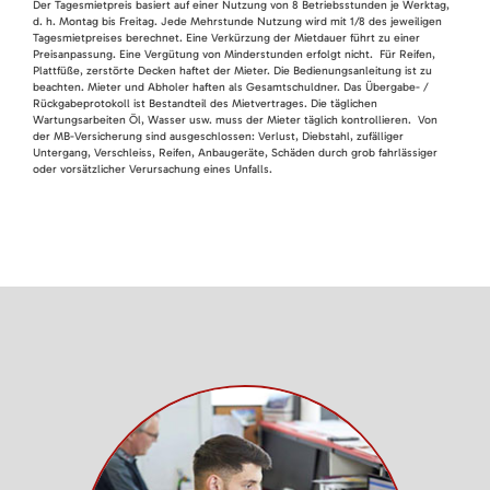
Der Tagesmietpreis basiert auf einer Nutzung von 8 Betriebsstunden je Werktag,
d. h. Montag bis Freitag. Jede Mehrstunde Nutzung wird mit 1/8 des jeweiligen
Tagesmietpreises berechnet. Eine Verkürzung der Mietdauer führt zu einer
Preisanpassung. Eine Vergütung von Minderstunden erfolgt nicht. Für Reifen,
Plattfüße, zerstörte Decken haftet der Mieter. Die Bedienungsanleitung ist zu
beachten. Mieter und Abholer haften als Gesamtschuldner. Das Übergabe- /
Rückgabeprotokoll ist Bestandteil des Mietvertrages. Die täglichen
Wartungsarbeiten Öl, Wasser usw. muss der Mieter täglich kontrollieren. Von
der MB-Versicherung sind ausgeschlossen: Verlust, Diebstahl, zufälliger
Untergang, Verschleiss, Reifen, Anbaugeräte, Schäden durch grob fahrlässiger
oder vorsätzlicher Verursachung eines Unfalls.