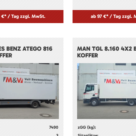
 €* / Tag zzgl. MwSt.
ab 97 €* / Tag zzgl.
S BENZ ATEGO 816
MAN TGL 8.160 4X2 
FFER
KOFFER
7490
zGG (kg):
3
Sitzplätze: