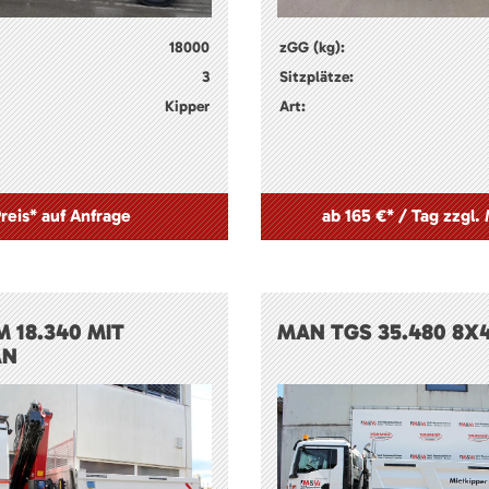
18000
zGG (kg):
3
Sitzplätze:
Kipper
Art:
reis* auf Anfrage
ab 165 €* / Tag zzgl.
 18.340 MIT
MAN TGS 35.480 8X4
AN