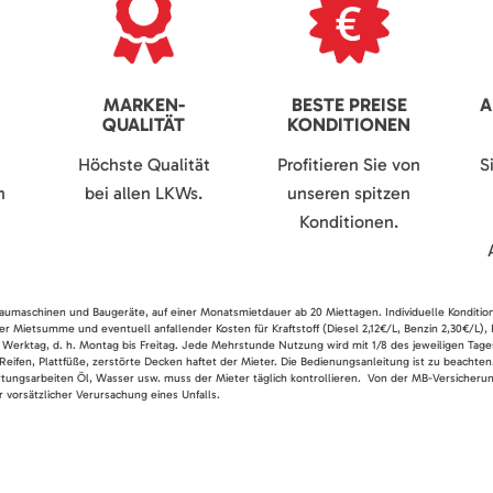
MARKEN-
BESTE PREISE
A
QUALITÄT
KONDITIONEN
Höchste Qualität
Profitieren Sie von
S
n
bei allen LKWs.
unseren spitzen
Konditionen.
 Baumaschinen und Baugeräte, auf einer Monatsmietdauer ab 20 Miettagen. Individuelle Konditio
er Mietsumme und eventuell anfallender Kosten für Kraftstoff (Diesel 2,12€/L, Benzin 2,30€/L),
 Werktag, d. h. Montag bis Freitag. Jede Mehrstunde Nutzung wird mit 1/8 des jeweiligen Tage
Reifen, Plattfüße, zerstörte Decken haftet der Mieter. Die Bedienungsanleitung ist zu beacht
rtungsarbeiten Öl, Wasser usw. muss der Mieter täglich kontrollieren. Von der MB-Versicherung
 vorsätzlicher Verursachung eines Unfalls.