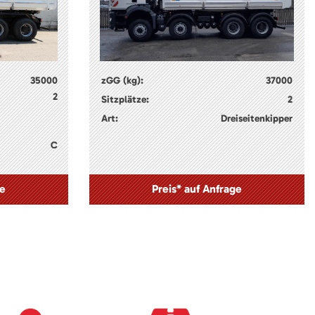
35000
zGG (kg):
37000
2
Sitzplätze:
2
Art:
Dreiseitenkipper
C
ge
Preis* auf Anfrage