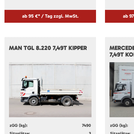
ab 95 €* / Tag zzgl. MwSt.
ab 97
MAN TGL 8.220 7,49T KIPPER
MERCEDE
7,49T KO
zGG (kg):
7490
zGG (kg):
Sitzplätze:
3
Sitzplätze: