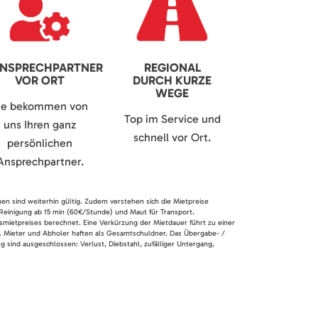
NSPRECHPARTNER
REGIONAL
VOR ORT
DURCH KURZE
WEGE
ie bekommen von
Top im Service und
uns Ihren ganz
schnell vor Ort.
persönlichen
Ansprechpartner.
nen sind weiterhin gültig. Zudem verstehen sich die Mietpreise
 Reinigung ab 15 min (60€/Stunde) und Maut für Transport.
smietpreises berechnet. Eine Verkürzung der Mietdauer führt zu einer
en. Mieter und Abholer haften als Gesamtschuldner. Das Übergabe- /
 sind ausgeschlossen: Verlust, Diebstahl, zufälliger Untergang,