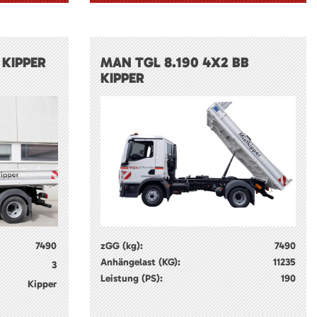
 KIPPER
MAN TGL 8.190 4X2 BB
KIPPER
7490
zGG (kg):
7490
Anhängelast (KG):
11235
3
Leistung (PS):
190
Kipper