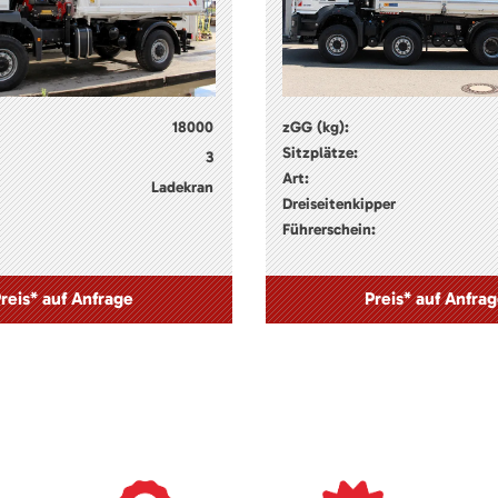
18000
zGG (kg):
Sitzplätze:
3
Art:
Ladekran
Dreiseitenkipper
Führerschein:
reis* auf Anfrage
Preis* auf Anfra