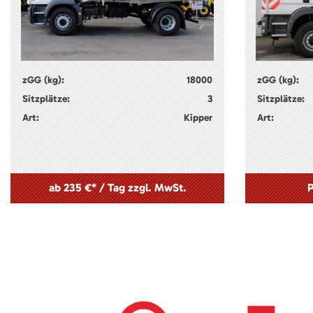
zGG (kg):
18000
zGG (kg):
Sitzplätze:
3
Sitzplätze:
Art:
Kipper
Art:
ab 235 €* / Tag zzgl. MwSt.
P