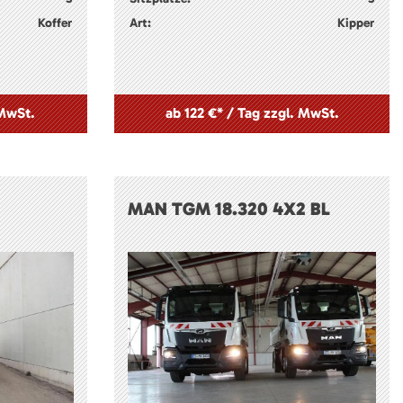
Koffer
Art:
Kipper
 MwSt.
ab 122 €* / Tag zzgl. MwSt.
MAN TGM 18.320 4X2 BL