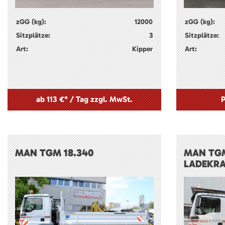
zGG (kg):
12000
zGG (kg):
Sitzplätze:
3
Sitzplätze:
Art:
Kipper
Art:
ab 113 €* / Tag zzgl. MwSt.
P
MAN TGM 18.340
MAN TGM
LADEKR