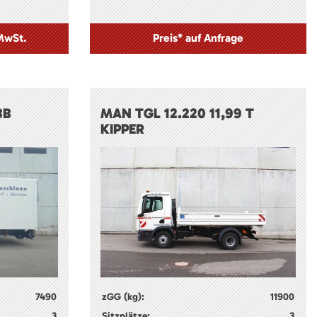
 MwSt.
Preis* auf Anfrage
BB
MAN TGL 12.220 11,99 T
KIPPER
7490
zGG (kg):
11900
3
Sitzplätze:
3