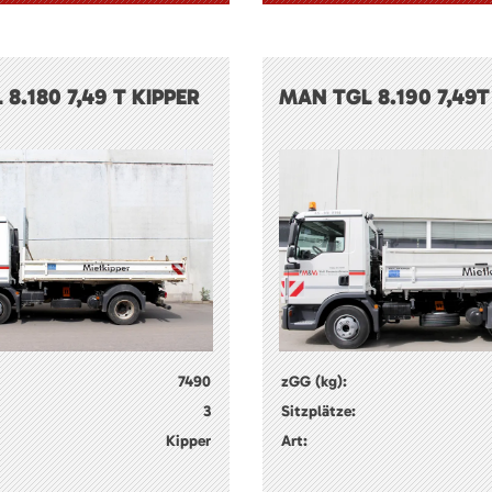
8.180 7,49 T KIPPER
MAN TGL 8.190 7,49T
7490
zGG (kg):
3
Sitzplätze:
Kipper
Art: