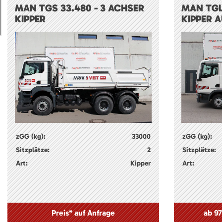
MAN TGS 33.480 - 3 ACHSER
MAN TGL
KIPPER
KIPPER 
zGG (kg):
33000
zGG (kg):
Sitzplätze:
2
Sitzplätze:
Art:
Kipper
Art:
Preis* auf Anfrage
ab 97