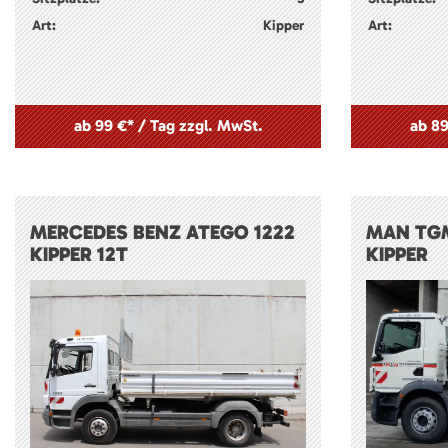
Art:
Kipper
Art:
ab 99 €* / Tag zzgl. MwSt.
ab 89
MERCEDES BENZ ATEGO 1222
MAN TGM
KIPPER 12T
KIPPER