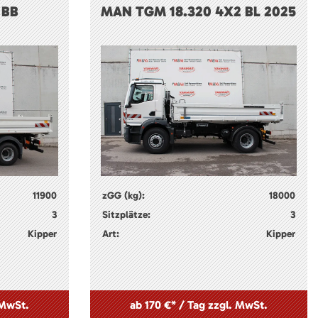
 BB
MAN TGM 18.320 4X2 BL 2025
11900
zGG (kg):
18000
3
Sitzplätze:
3
Kipper
Art:
Kipper
 MwSt.
ab 170 €* / Tag zzgl. MwSt.