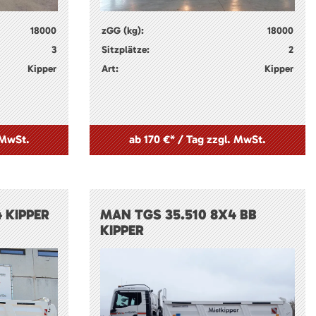
18000
zGG (kg):
18000
3
Sitzplätze:
2
Kipper
Art:
Kipper
 MwSt.
ab 170 €* / Tag zzgl. MwSt.
 KIPPER
MAN TGS 35.510 8X4 BB
KIPPER