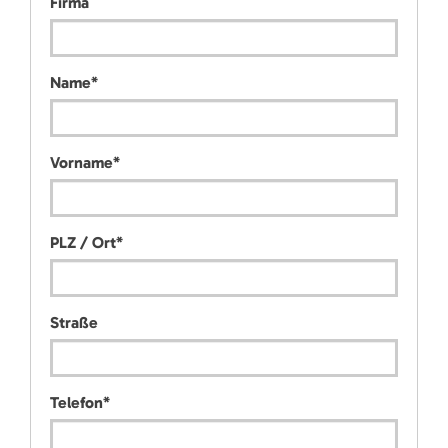
Firma
Name
*
Vorname
*
PLZ / Ort
*
Straße
Telefon
*