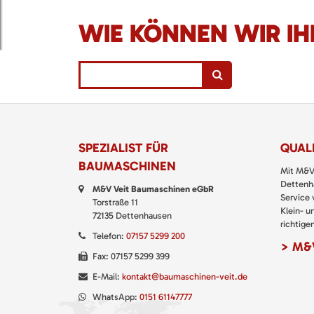
WIE KÖNNEN WIR IH
SPEZIALIST FÜR
QUALI
BAUMASCHINEN
Mit M&V
Dettenha
M&V Veit Baumaschinen eGbR
Service
Torstraße 11
Klein- u
72135 Dettenhausen
richtigen
Telefon:
07157 5299 200
> M&V
Fax: 07157 5299 399
E-Mail:
kontakt@baumaschinen-veit.de
WhatsApp:
0151 61147777